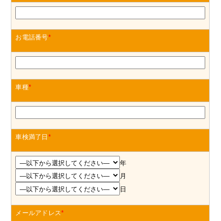
お電話番号
*
車種
*
車検満了日
*
年
月
日
メールアドレス
*