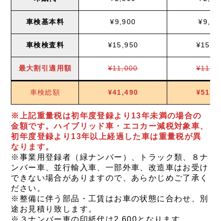
車検基本料
¥9,900
¥9,90
車検検査料
¥15,950
¥15,9
最大割引
適用額
¥11,000
¥11,0
車検総額
¥41,490
¥51,4
※上記重量税は初年度登録より13年未満の場合の
金額です。ハイブリッド車・エコカー減税対象車、
初年度登録より13年以上経過した車は重量税が異
なります。
※事業用登録者（緑ナンバー）、トラック類、８ナ
ンバー車、並行輸入車、一部外車、改造車はお受け
できない場合がありますので、あらかじめご了承く
ださい。
※整備に伴う部品・工賃はお車の状態に合わせ、別
途お見積り致します。
※３ナンバー車の印紙代は2,600となります。